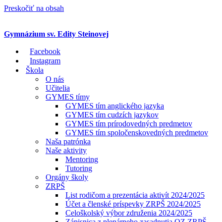
Preskočiť na obsah
Gymnázium sv. Edity Steinovej
Facebook
Instagram
Škola
O nás
Učitelia
GYMES tímy
GYMES tím anglického jazyka
GYMES tím cudzích jazykov
GYMES tím prírodovedných predmetov
GYMES tím spoločenskovedných predmetov
Naša patrónka
Naše aktivity
Mentoring
Tutoring
Orgány školy
ZRPŠ
List rodičom a prezentácia aktivít 2024/2025
Účet a členské príspevky ZRPŠ 2024/2025
Celoškolský výbor združenia 2024/2025
Zápisnica z plenárneho zasadnutia OZ ZRPŠ