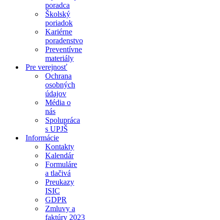
poradca
Školský
poriadok
Kariérne
poradenstvo
Preventívne
materiály
Pre verejnosť
Ochrana
osobných
údajov
Média o
nás
Spolupráca
s UPJŠ
Informácie
Kontakty
Kalendár
Formuláre
a tlačivá
Preukazy
ISIC
GDPR
Zmluvy a
faktúry 2023