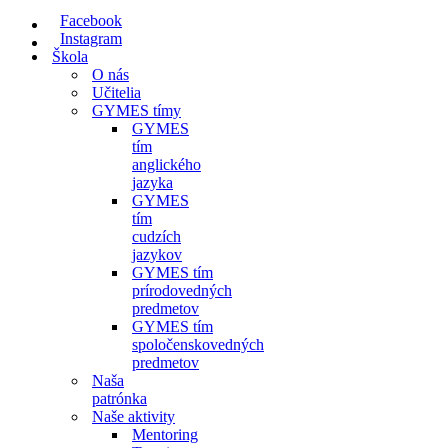
navigácie
Facebook
Instagram
Škola
O nás
Učitelia
GYMES tímy
GYMES
tím
anglického
jazyka
GYMES
tím
cudzích
jazykov
GYMES tím
prírodovedných
predmetov
GYMES tím
spoločenskovedných
predmetov
Naša
patrónka
Naše aktivity
Mentoring