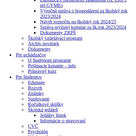
pri GYMEs
Výročná správa o hospodárení za školský rok
2023/2024
Návrh rozpočtu na školský rok 2024/25
Správa revíznej komisie za šk.rok 2023/2024
Dokumenty ZRPŠ
Školský vzdelávací program
Archív noviniek
Dokumenty
Pre uchádzačov
O študijnom programe
Prijímacie konanie – info
Prípravný kurz
Pre študentov
Edupage
Rozvrh
Známky
Suplovanie
Ročníkové skúšky
Školská jedáleň
Jedálny lístok
Informácie o stravovaní
CVČ
Psychológ