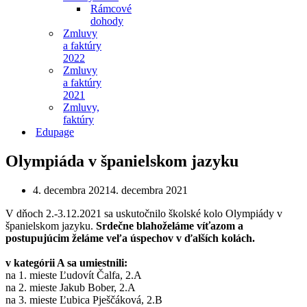
Rámcové
dohody
Zmluvy
a faktúry
2022
Zmluvy
a faktúry
2021
Zmluvy,
faktúry
Edupage
Olympiáda v španielskom jazyku
4. decembra 2021
4. decembra 2021
V dňoch 2.-3.12.2021 sa uskutočnilo školské kolo Olympiády v
španielskom jazyku.
Srdečne blahoželáme víťazom a
postupujúcim želáme veľa úspechov v ďalších kolách.
v kategórii A sa umiestnili:
na 1. mieste Ľudovít Čalfa, 2.A
na 2. mieste Jakub Bober, 2.A
na 3. mieste Ľubica Pješčáková, 2.B