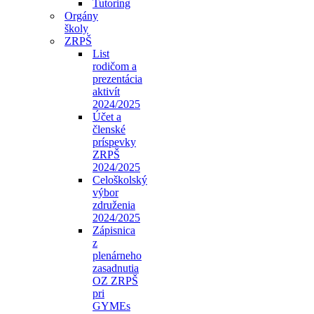
Tutoring
Orgány
školy
ZRPŠ
List
rodičom a
prezentácia
aktivít
2024/2025
Účet a
členské
príspevky
ZRPŠ
2024/2025
Celoškolský
výbor
združenia
2024/2025
Zápisnica
z
plenárneho
zasadnutia
OZ ZRPŠ
pri
GYMEs