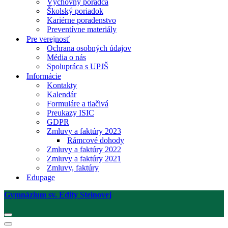
Výchovný poradca
Školský poriadok
Kariérne poradenstvo
Preventívne materiály
Pre verejnosť
Ochrana osobných údajov
Média o nás
Spolupráca s UPJŠ
Informácie
Kontakty
Kalendár
Formuláre a tlačivá
Preukazy ISIC
GDPR
Zmluvy a faktúry 2023
Rámcové dohody
Zmluvy a faktúry 2022
Zmluvy a faktúry 2021
Zmluvy, faktúry
Edupage
Gymnázium sv. Edity Steinovej
Menu
navigácie
Menu