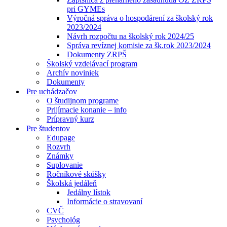
pri GYMEs
Výročná správa o hospodárení za školský rok
2023/2024
Návrh rozpočtu na školský rok 2024/25
Správa revíznej komisie za šk.rok 2023/2024
Dokumenty ZRPŠ
Školský vzdelávací program
Archív noviniek
Dokumenty
Pre uchádzačov
O študijnom programe
Prijímacie konanie – info
Prípravný kurz
Pre študentov
Edupage
Rozvrh
Známky
Suplovanie
Ročníkové skúšky
Školská jedáleň
Jedálny lístok
Informácie o stravovaní
CVČ
Psychológ