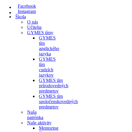
navigácie
Facebook
Instagram
Škola
O nás
Učitelia
GYMES tímy
GYMES
tím
anglického
jazyka
GYMES
tím
cudzích
jazykov
GYMES tím
prírodovedných
predmetov
GYMES tím
spoločenskovedných
predmetov
Naša
patrónka
Naše aktivity
Mentoring