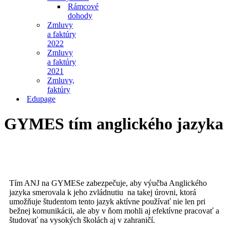
Rámcové
dohody
Zmluvy
a faktúry
2022
Zmluvy
a faktúry
2021
Zmluvy,
faktúry
Edupage
GYMES tím anglického jazyka
Tím ANJ na GYMESe zabezpečuje, aby výučba Anglického
jazyka smerovala k jeho zvládnutiu na takej úrovni, ktorá
umožňuje študentom tento jazyk aktívne používať nie len pri
bežnej komunikácii, ale aby v ňom mohli aj efektívne pracovať a
študovať na vysokých školách aj v zahraničí.