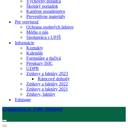
Výchovný poradca
Školský poriadok
Kariérne poradenstvo
Preventívne materiály
Pre verejnosť
Ochrana osobných údajov
Média o nás
Spolupráca s UPJŠ
Informácie
Kontakty
Kalendár
Formuláre a tlačivá
Preukazy ISIC
GDPR
Zmluvy a faktúry 2023
Rámcové dohody
Zmluvy a faktúry 2022
Zmluvy a faktúry 2021
Zmluvy, faktúry
Edupage
Gymnázium sv. Edity Steinovej
Menu
navigácie
Menu