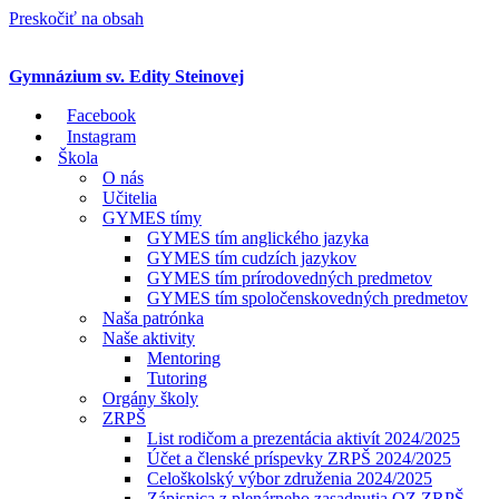
Preskočiť na obsah
Gymnázium sv. Edity Steinovej
Facebook
Instagram
Škola
O nás
Učitelia
GYMES tímy
GYMES tím anglického jazyka
GYMES tím cudzích jazykov
GYMES tím prírodovedných predmetov
GYMES tím spoločenskovedných predmetov
Naša patrónka
Naše aktivity
Mentoring
Tutoring
Orgány školy
ZRPŠ
List rodičom a prezentácia aktivít 2024/2025
Účet a členské príspevky ZRPŠ 2024/2025
Celoškolský výbor združenia 2024/2025
Zápisnica z plenárneho zasadnutia OZ ZRPŠ