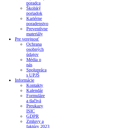
poradca
Školský
poriadok
Kariérne
poradenstvo
Preventívne
materiály
Pre verejnosť
Ochrana
osobných
údajov
Média o
nás
Spolupráca
s UPJŠ
Informácie
Kontakty
Kalendár
Formuláre
a tlačivá
Preukazy
ISIC
GDPR
Zmluvy a
faktúry 2023