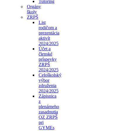
Tutoring
Orgány
školy
ZRPŠ
List
rodičom a
prezentácia
aktivít
2024/2025
Účet a
členské
príspevky
ZRPŠ
2024/2025
Celoškolský
výbor
združenia
2024/2025
Zápisnica
z
plenárneho
zasadnutia
OZ ZRPŠ
pri
GYMEs