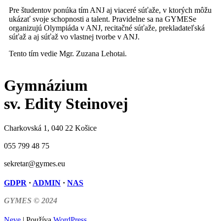
Pre študentov ponúka tím ANJ aj viaceré súťaže, v ktorých môžu
ukázať svoje schopnosti a talent. Pravidelne sa na GYMESe
organizujú Olympiáda v ANJ, recitačné súťaže, prekladateľská
súťaž a aj súťaž vo vlastnej tvorbe v ANJ.
Tento tím vedie Mgr. Zuzana Lehotai.
Gymnázium
sv. Edity Steinovej
Charkovská 1, 040 22 Košice
055 799 48 75
sekretar@gymes.eu
GDPR
·
ADMIN
·
NAS
GYMES © 2024
Neve
| Používa
WordPress