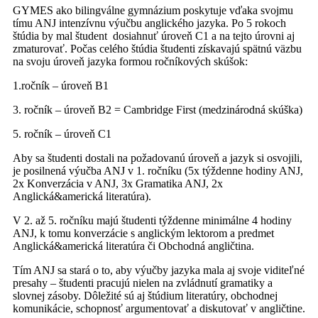
GYMES ako bilingválne gymnázium poskytuje vďaka svojmu
tímu ANJ intenzívnu výučbu anglického jazyka. Po 5 rokoch
štúdia by mal študent dosiahnuť úroveň C1 a na tejto úrovni aj
zmaturovať. Počas celého štúdia študenti získavajú spätnú väzbu
na svoju úroveň jazyka formou ročníkových skúšok:
1.ročník – úroveň B1
3. ročník – úroveň B2 = Cambridge First (medzinárodná skúška)
5. ročník – úroveň C1
Aby sa študenti dostali na požadovanú úroveň a jazyk si osvojili,
je posilnená výučba ANJ v 1. ročníku (5x týždenne hodiny ANJ,
2x Konverzácia v ANJ, 3x Gramatika ANJ, 2x
Anglická&americká literatúra).
V 2. až 5. ročníku majú študenti týždenne minimálne 4 hodiny
ANJ, k tomu konverzácie s anglickým lektorom a predmet
Anglická&americká literatúra či Obchodná angličtina.
Tím ANJ sa stará o to, aby výučby jazyka mala aj svoje viditeľné
presahy – študenti pracujú nielen na zvládnutí gramatiky a
slovnej zásoby. Dôležité sú aj štúdium literatúry, obchodnej
komunikácie, schopnosť argumentovať a diskutovať v angličtine.