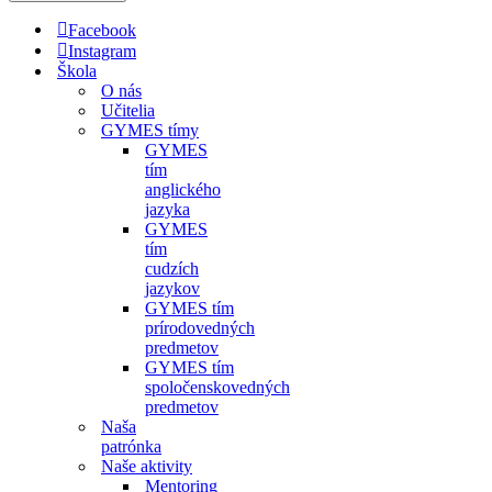
Facebook
Instagram
Škola
O nás
Učitelia
GYMES tímy
GYMES
tím
anglického
jazyka
GYMES
tím
cudzích
jazykov
GYMES tím
prírodovedných
predmetov
GYMES tím
spoločenskovedných
predmetov
Naša
patrónka
Naše aktivity
Mentoring