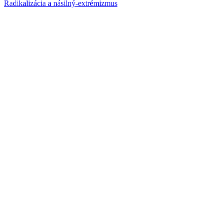
Radikalizácia a násilný-extrémizmus