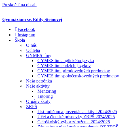
Preskočiť na obsah
Gymnázium sv. Edity Steinovej
Facebook
Instagram
Škola
O nás
Učitelia
GYMES tímy
GYMES tím anglického jazyka
GYMES tím cudzích jazykov
GYMES tím prírodovedných predmetov
GYMES tím spoločenskovedných predmetov
Naša patrónka
Naše aktivity
Mentoring
Tutoring
Orgány školy
ZRPŠ
List rodičom a prezentácia aktivít 2024/2025
Účet a členské príspevky ZRPŠ 2024/2025
Celoškolský výbor združenia 2024/2025
Zápisnica z plenárneho zasadnutia OZ ZRPŠ