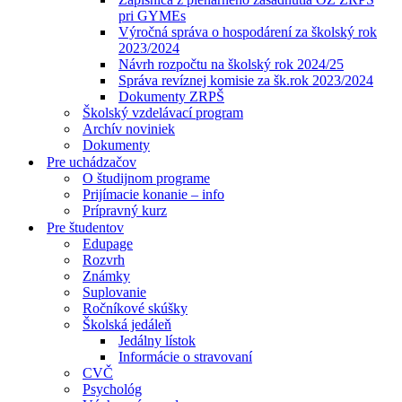
pri GYMEs
Výročná správa o hospodárení za školský rok
2023/2024
Návrh rozpočtu na školský rok 2024/25
Správa revíznej komisie za šk.rok 2023/2024
Dokumenty ZRPŠ
Školský vzdelávací program
Archív noviniek
Dokumenty
Pre uchádzačov
O študijnom programe
Prijímacie konanie – info
Prípravný kurz
Pre študentov
Edupage
Rozvrh
Známky
Suplovanie
Ročníkové skúšky
Školská jedáleň
Jedálny lístok
Informácie o stravovaní
CVČ
Psychológ