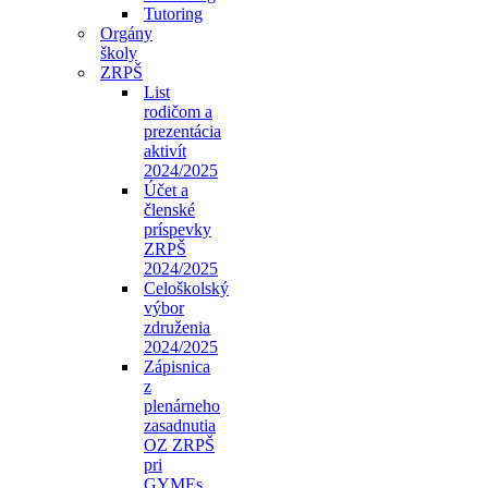
Tutoring
Orgány
školy
ZRPŠ
List
rodičom a
prezentácia
aktivít
2024/2025
Účet a
členské
príspevky
ZRPŠ
2024/2025
Celoškolský
výbor
združenia
2024/2025
Zápisnica
z
plenárneho
zasadnutia
OZ ZRPŠ
pri
GYMEs