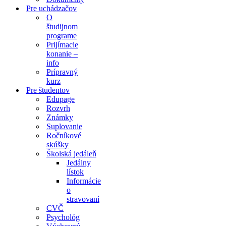
Pre uchádzačov
O
študijnom
programe
Prijímacie
konanie –
info
Prípravný
kurz
Pre študentov
Edupage
Rozvrh
Známky
Suplovanie
Ročníkové
skúšky
Školská jedáleň
Jedálny
lístok
Informácie
o
stravovaní
CVČ
Psychológ