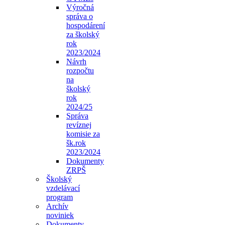
Výročná
správa o
hospodárení
za školský
rok
2023/2024
Návrh
rozpočtu
na
školský
rok
2024/25
Správa
revíznej
komisie za
šk.rok
2023/2024
Dokumenty
ZRPŠ
Školský
vzdelávací
program
Archív
noviniek
Dokumenty