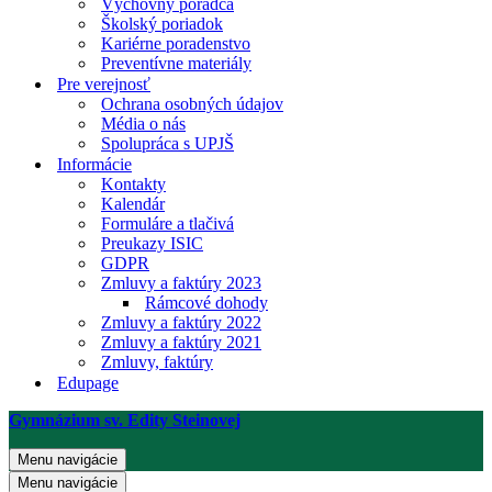
Výchovný poradca
Školský poriadok
Kariérne poradenstvo
Preventívne materiály
Pre verejnosť
Ochrana osobných údajov
Média o nás
Spolupráca s UPJŠ
Informácie
Kontakty
Kalendár
Formuláre a tlačivá
Preukazy ISIC
GDPR
Zmluvy a faktúry 2023
Rámcové dohody
Zmluvy a faktúry 2022
Zmluvy a faktúry 2021
Zmluvy, faktúry
Edupage
Gymnázium sv. Edity Steinovej
Menu navigácie
Menu navigácie