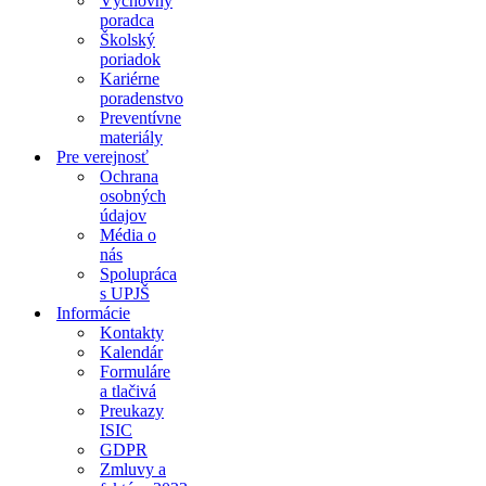
Výchovný
poradca
Školský
poriadok
Kariérne
poradenstvo
Preventívne
materiály
Pre verejnosť
Ochrana
osobných
údajov
Média o
nás
Spolupráca
s UPJŠ
Informácie
Kontakty
Kalendár
Formuláre
a tlačivá
Preukazy
ISIC
GDPR
Zmluvy a