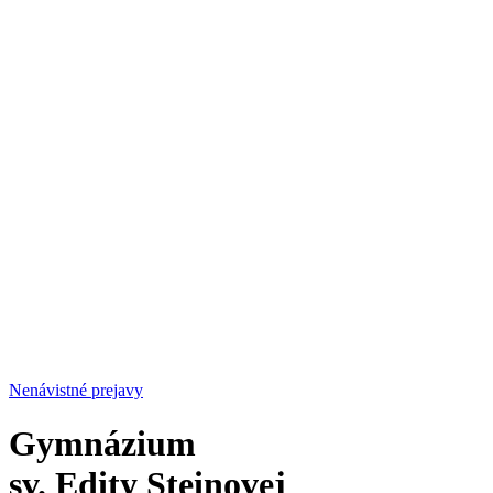
Nenávistné prejavy
Gymnázium
sv. Edity Steinovej