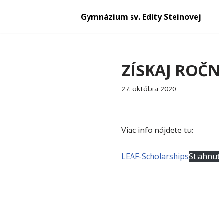
Gymnázium sv. Edity Steinovej
Preskočiť
na
obsah
ZÍSKAJ ROČ
27. októbra 2020
Viac info nájdete tu:
LEAF-Scholarships
Stiahnu