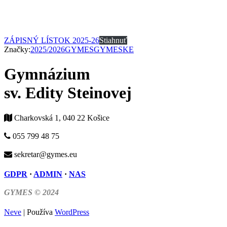
ZÁPISNÝ LÍSTOK 2025-26
Stiahnuť
Značky:
2025/2026
GYMES
GYMESKE
Gymnázium
sv. Edity Steinovej
Charkovská 1, 040 22 Košice
055 799 48 75
sekretar@gymes.eu
GDPR
·
ADMIN
·
NAS
GYMES © 2024
Neve
| Používa
WordPress