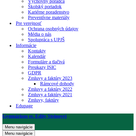
Výchovný poradca
Školský poriadok
Kariérne poradenstvo
Preventívne materiály
Pre verejnosť
Ochrana osobných údajov
Média o nás
Spolupráca s UPJŠ
Informácie
Kontakty
Kalendár
Formuláre a tlačivá
Preukazy ISIC
GDPR
Zmluvy a faktúry 2023
Rámcové dohody
Zmluvy a faktúry 2022
Zmluvy a faktúry 2021
Zmluvy, faktúry
Edupage
Gymnázium sv. Edity Steinovej
Menu navigácie
Menu navigácie