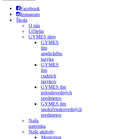
Facebook
Instagram
Škola
O nás
Učitelia
GYMES tímy
GYMES
tím
anglického
jazyka
GYMES
tím
cudzích
jazykov
GYMES tím
prírodovedných
predmetov
GYMES tím
spoločenskovedných
predmetov
Naša
patrónka
Naše aktivity
Mentoring