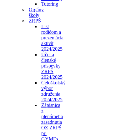
Tutoring
Orgány
školy
ZRPŠ
List
rodičom a
prezentácia
aktivít
2024/2025
Účet a
členské
príspevky
ZRPŠ
2024/2025
Celoškolský
výbor
združenia
2024/2025
Zápisnica
z
plenárneho
zasadnutia
OZ ZRPŠ
pri
GYMEs