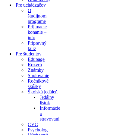
Pre uchádzačov
O
študijnom
programe
Prijímacie
konanie –
info
Prípravný
kurz
Pre študentov
Edupage
Rozvrh
Známky
Suplovanie
Ročníkové
skúšky
Školská jedáleň
Jedálny
lístok
Informácie
o
stravovaní
CVČ
Psychológ