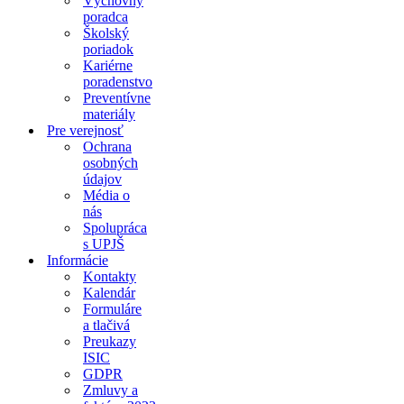
Výchovný
poradca
Školský
poriadok
Kariérne
poradenstvo
Preventívne
materiály
Pre verejnosť
Ochrana
osobných
údajov
Média o
nás
Spolupráca
s UPJŠ
Informácie
Kontakty
Kalendár
Formuláre
a tlačivá
Preukazy
ISIC
GDPR
Zmluvy a