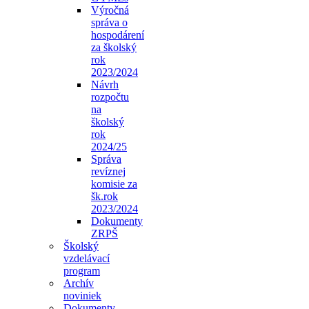
Výročná
správa o
hospodárení
za školský
rok
2023/2024
Návrh
rozpočtu
na
školský
rok
2024/25
Správa
revíznej
komisie za
šk.rok
2023/2024
Dokumenty
ZRPŠ
Školský
vzdelávací
program
Archív
noviniek
Dokumenty