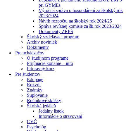
pri GYMEs
Výročná správa o hospodárení za školský rok
2023/2024
Návrh rozpočtu na školský rok 2024/25
Správa revíznej komisie za šk.rok 2023/2024
Dokumenty ZRPŠ
Školský vzdelávací program
Archív noviniek
Dokumenty
Pre uchádzačov
O študijnom programe
Prijímacie konanie – info
Prípravný kurz
Pre študentov
Edupage
Rozvrh
Známky
Suplovanie
Ročníkové skúšky
Školská jedáleň
Jedálny lístok
Informácie o stravovaní
CVČ
Psychológ