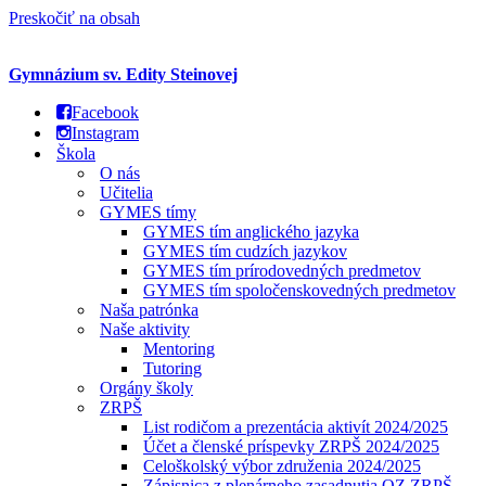
Preskočiť na obsah
Gymnázium sv. Edity Steinovej
Facebook
Instagram
Škola
O nás
Učitelia
GYMES tímy
GYMES tím anglického jazyka
GYMES tím cudzích jazykov
GYMES tím prírodovedných predmetov
GYMES tím spoločenskovedných predmetov
Naša patrónka
Naše aktivity
Mentoring
Tutoring
Orgány školy
ZRPŠ
List rodičom a prezentácia aktivít 2024/2025
Účet a členské príspevky ZRPŠ 2024/2025
Celoškolský výbor združenia 2024/2025
Zápisnica z plenárneho zasadnutia OZ ZRPŠ