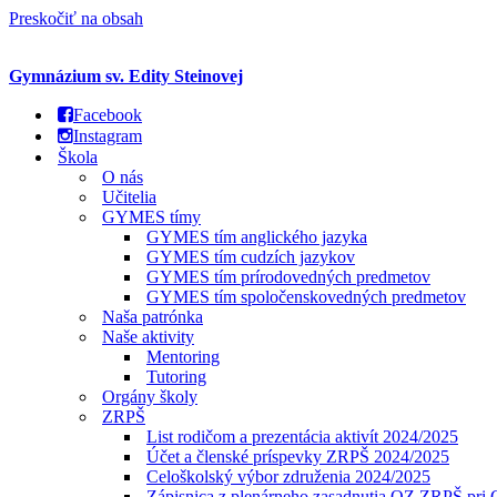
Preskočiť na obsah
Gymnázium sv. Edity Steinovej
Facebook
Instagram
Škola
O nás
Učitelia
GYMES tímy
GYMES tím anglického jazyka
GYMES tím cudzích jazykov
GYMES tím prírodovedných predmetov
GYMES tím spoločenskovedných predmetov
Naša patrónka
Naše aktivity
Mentoring
Tutoring
Orgány školy
ZRPŠ
List rodičom a prezentácia aktivít 2024/2025
Účet a členské príspevky ZRPŠ 2024/2025
Celoškolský výbor združenia 2024/2025
Zápisnica z plenárneho zasadnutia OZ ZRPŠ pr