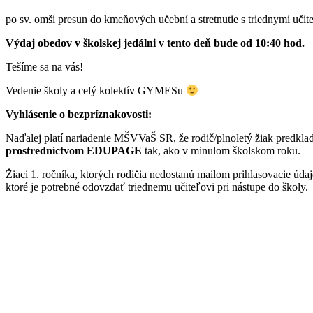
po sv. omši presun do kmeňových učební a stretnutie s triednymi učit
Výdaj obedov v školskej jedálni v tento deň bude od 10:40 hod.
Tešíme sa na vás!
Vedenie školy a celý kolektív GYMESu
Vyhlásenie o bezpríznakovosti:
Naďalej platí nariadenie MŠVVaŠ SR, že rodič/plnoletý žiak predklad
prostredníctvom EDUPAGE
tak, ako v minulom školskom roku.
Žiaci 1. ročníka, ktorých rodičia nedostanú mailom prihlasovacie úd
ktoré je potrebné odovzdať triednemu učiteľovi pri nástupe do školy.