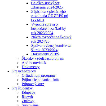
Celoškolský výbor
združenia 2024/2025
Zápisnica z plenárneho
zasadnutia OZ ZRPŠ pri
GYMEs
Výročná správa o
hospodárení za školský
rok 2023/2024
Návrh rozpočtu na školský
rok 2024/25
Správa revíznej komisie za
šk.rok 2023/2024
Dokumenty ZRPŠ
Školský vzdelávací program
Archív noviniek
Dokumenty
Pre uchádzačov
O študijnom programe
Prijímacie konanie – info
Prípravný kurz
Pre študentov
Edupage
Rozvrh
Známky
Suplovanie