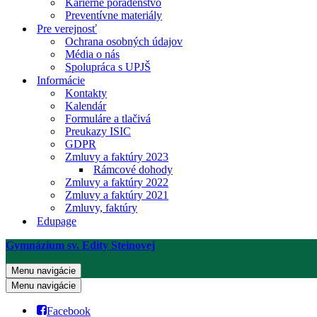
Kariérne poradenstvo
Preventívne materiály
Pre verejnosť
Ochrana osobných údajov
Média o nás
Spolupráca s UPJŠ
Informácie
Kontakty
Kalendár
Formuláre a tlačivá
Preukazy ISIC
GDPR
Zmluvy a faktúry 2023
Rámcové dohody
Zmluvy a faktúry 2022
Zmluvy a faktúry 2021
Zmluvy, faktúry
Edupage
Gymnázium sv. Edity Steinovej
Menu navigácie
Menu navigácie
Facebook