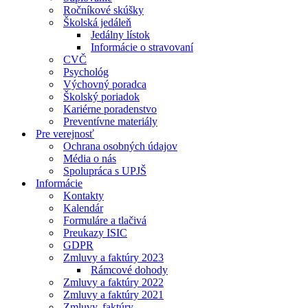
Ročníkové skúšky
Školská jedáleň
Jedálny lístok
Informácie o stravovaní
CVČ
Psychológ
Výchovný poradca
Školský poriadok
Kariérne poradenstvo
Preventívne materiály
Pre verejnosť
Ochrana osobných údajov
Média o nás
Spolupráca s UPJŠ
Informácie
Kontakty
Kalendár
Formuláre a tlačivá
Preukazy ISIC
GDPR
Zmluvy a faktúry 2023
Rámcové dohody
Zmluvy a faktúry 2022
Zmluvy a faktúry 2021
Zmluvy, faktúry