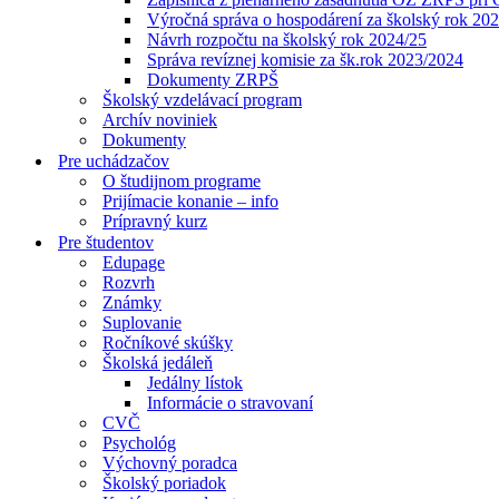
Výročná správa o hospodárení za školský rok 20
Návrh rozpočtu na školský rok 2024/25
Správa revíznej komisie za šk.rok 2023/2024
Dokumenty ZRPŠ
Školský vzdelávací program
Archív noviniek
Dokumenty
Pre uchádzačov
O študijnom programe
Prijímacie konanie – info
Prípravný kurz
Pre študentov
Edupage
Rozvrh
Známky
Suplovanie
Ročníkové skúšky
Školská jedáleň
Jedálny lístok
Informácie o stravovaní
CVČ
Psychológ
Výchovný poradca
Školský poriadok