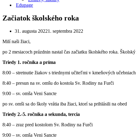
Edupage
Začiatok školského roka
31. augusta 2022
1. septembra 2022
Milí naši žiaci,
po 2 mesiacoch prázdnin nastal čas začiatku školského roka. Školsk
Triedy 1. ročníka a príma
8:00 – stretnutie žiakov s triednymi učiteľmi v kmeňových učebniach
8:40 – presun na sv. omšu do kostola Sv. Rodiny na Furči
9:00 – sv. omša Veni Sancte
po sv. omši sa do školy vrátia iba žiaci, ktorí sa prihlásili na obed
Triedy 2.-5. ročníka a
sekunda, tercia
8:40 – zraz pred kostolom Sv. Rodiny na Furči
9:00 – sv. omša Veni Sancte