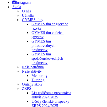
Instagram
Škola
O nás
Učitelia
GYMES tímy
GYMES tím anglického
jazyka
GYMES tím cudzích
jazykov
GYMES tím
prírodovedných
predmetov
GYMES tím
spoločenskovedných
predmetov
Naša patrónka
Naše aktivity
Mentoring
Tutoring
Orgány školy
ZRPŠ
List rodičom a prezentácia
aktivít 2024/2025
Účet a členské príspevky
ZRPŠ 2024/2025