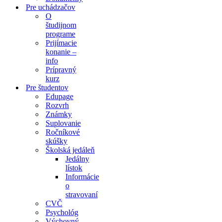
Pre uchádzačov
O
študijnom
programe
Prijímacie
konanie –
info
Prípravný
kurz
Pre študentov
Edupage
Rozvrh
Známky
Suplovanie
Ročníkové
skúšky
Školská jedáleň
Jedálny
lístok
Informácie
o
stravovaní
CVČ
Psychológ
Výchovný