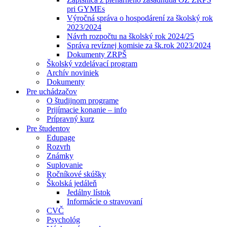
pri GYMEs
Výročná správa o hospodárení za školský rok
2023/2024
Návrh rozpočtu na školský rok 2024/25
Správa revíznej komisie za šk.rok 2023/2024
Dokumenty ZRPŠ
Školský vzdelávací program
Archív noviniek
Dokumenty
Pre uchádzačov
O študijnom programe
Prijímacie konanie – info
Prípravný kurz
Pre študentov
Edupage
Rozvrh
Známky
Suplovanie
Ročníkové skúšky
Školská jedáleň
Jedálny lístok
Informácie o stravovaní
CVČ
Psychológ