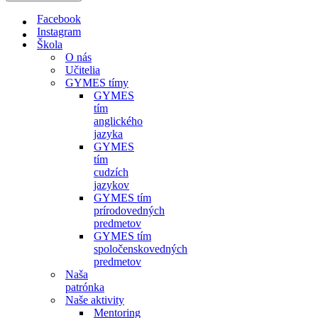
Facebook
Instagram
Škola
O nás
Učitelia
GYMES tímy
GYMES
tím
anglického
jazyka
GYMES
tím
cudzích
jazykov
GYMES tím
prírodovedných
predmetov
GYMES tím
spoločenskovedných
predmetov
Naša
patrónka
Naše aktivity
Mentoring