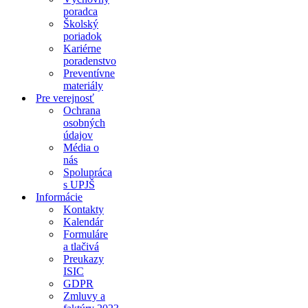
poradca
Školský
poriadok
Kariérne
poradenstvo
Preventívne
materiály
Pre verejnosť
Ochrana
osobných
údajov
Média o
nás
Spolupráca
s UPJŠ
Informácie
Kontakty
Kalendár
Formuláre
a tlačivá
Preukazy
ISIC
GDPR
Zmluvy a