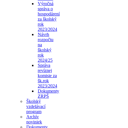
Výročná
správa o
hospodárení
za školský
rok
2023/2024
Návrh
rozpočtu
na
školský
rok
2024/25
Správa
revíznej
komisie za
šk.rok
2023/2024
Dokumenty
ZRPŠ
Školský
vzdelávací
program
Archív
noviniek
Dokumenty