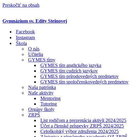
Preskočiť na obsah
Gymnázium sv. Edity Steinovej
Facebook
Instagram
Škola
O nás
Učitelia
GYMES tímy
GYMES tím anglického jazyka
GYMES tím cudzích jazykov
GYMES tím prírodovedných predmetov
GYMES tím spoločenskovedných predmetov
Naša patrónka
Naše aktivity
Mentoring
Tutoring
Orgány školy
ZRPŠ
List rodičom a prezentácia aktivít 2024/2025
Účet a členské príspevky ZRPŠ 2024/2025
Celoškolský výbor združenia 2024/2025
Zápisnica z plenárneho zasadnutia OZ ZRPŠ