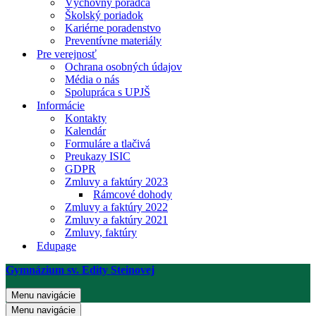
Výchovný poradca
Školský poriadok
Kariérne poradenstvo
Preventívne materiály
Pre verejnosť
Ochrana osobných údajov
Média o nás
Spolupráca s UPJŠ
Informácie
Kontakty
Kalendár
Formuláre a tlačivá
Preukazy ISIC
GDPR
Zmluvy a faktúry 2023
Rámcové dohody
Zmluvy a faktúry 2022
Zmluvy a faktúry 2021
Zmluvy, faktúry
Edupage
Gymnázium sv. Edity Steinovej
Menu navigácie
Menu navigácie