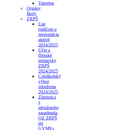
Tutoring
Orgány
školy
ZRPŠ
List
rodičom a
prezentácia
aktivít
2024/2025
Účet a
členské
príspevky
ZRPŠ
2024/2025
Celoškolský
výbor
združenia
2024/2025
Zápisnica
z
plenárneho
zasadnutia
OZ ZRPŠ
pri
GYMEs