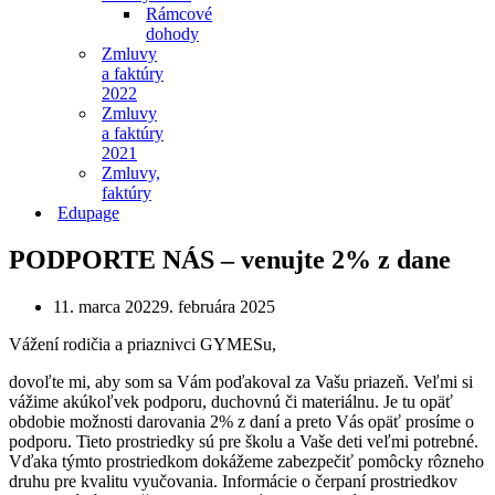
Rámcové
dohody
Zmluvy
a faktúry
2022
Zmluvy
a faktúry
2021
Zmluvy,
faktúry
Edupage
PODPORTE NÁS – venujte 2% z dane
11. marca 2022
9. februára 2025
Vážení rodičia a priaznivci GYMESu,
dovoľte mi, aby som sa Vám poďakoval za Vašu priazeň. Veľmi si
vážime akúkoľvek podporu, duchovnú či materiálnu. Je tu opäť
obdobie možnosti darovania 2% z daní a preto Vás opäť prosíme o
podporu. Tieto prostriedky sú pre školu a Vaše deti veľmi potrebné.
Vďaka týmto prostriedkom dokážeme zabezpečiť pomôcky rôzneho
druhu pre kvalitu vyučovania. Informácie o čerpaní prostriedkov