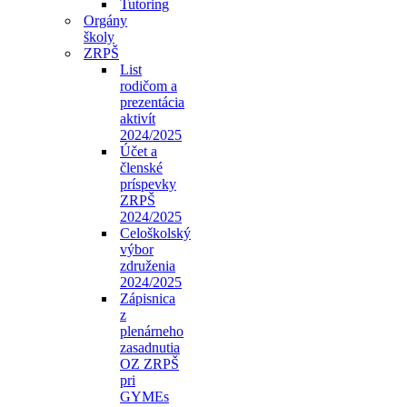
Tutoring
Orgány
školy
ZRPŠ
List
rodičom a
prezentácia
aktivít
2024/2025
Účet a
členské
príspevky
ZRPŠ
2024/2025
Celoškolský
výbor
združenia
2024/2025
Zápisnica
z
plenárneho
zasadnutia
OZ ZRPŠ
pri
GYMEs