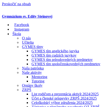
Preskočiť na obsah
Gymnázium sv. Edity Steinovej
Facebook
Instagram
Škola
O nás
Učitelia
GYMES tímy
GYMES tím anglického jazyka
GYMES tím cudzích jazykov
GYMES tím prírodovedných predmetov
GYMES tím spoločenskovedných predmetov
Naša patrónka
Naše aktivity
Mentoring
Tutoring
Orgány školy
ZRPŠ
List rodičom a prezentácia aktivít 2024/2025
Účet a členské príspevky ZRPŠ 2024/2025
Celoškolský výbor združenia 2024/2025
Zápisnica z plenárneho zasadnutia OZ ZRPŠ