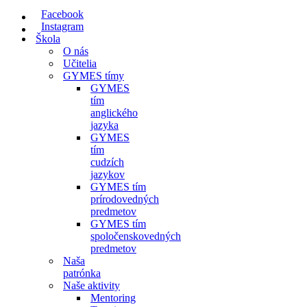
navigácie
Facebook
Instagram
Škola
O nás
Učitelia
GYMES tímy
GYMES
tím
anglického
jazyka
GYMES
tím
cudzích
jazykov
GYMES tím
prírodovedných
predmetov
GYMES tím
spoločenskovedných
predmetov
Naša
patrónka
Naše aktivity
Mentoring