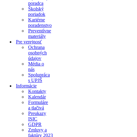
poradca
Školský
poriadok
Kariérne
poradenstvo
Preventívne
materiály
Pre verejnosť
Ochrana
osobných
údajov
Média o
nás
Spolupráca
s UPJŠ
Informácie
Kontakty
Kalendár
Formuláre
a tlačivá
Preukazy
ISIC
GDPR
Zmluvy a
faktúry 2023