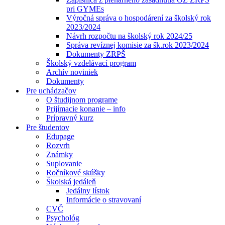
pri GYMEs
Výročná správa o hospodárení za školský rok
2023/2024
Návrh rozpočtu na školský rok 2024/25
Správa revíznej komisie za šk.rok 2023/2024
Dokumenty ZRPŠ
Školský vzdelávací program
Archív noviniek
Dokumenty
Pre uchádzačov
O študijnom programe
Prijímacie konanie – info
Prípravný kurz
Pre študentov
Edupage
Rozvrh
Známky
Suplovanie
Ročníkové skúšky
Školská jedáleň
Jedálny lístok
Informácie o stravovaní
CVČ
Psychológ