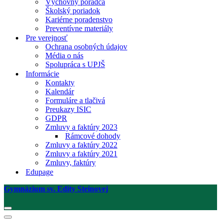
Výchovný poradca
Školský poriadok
Kariérne poradenstvo
Preventívne materiály
Pre verejnosť
Ochrana osobných údajov
Média o nás
Spolupráca s UPJŠ
Informácie
Kontakty
Kalendár
Formuláre a tlačivá
Preukazy ISIC
GDPR
Zmluvy a faktúry 2023
Rámcové dohody
Zmluvy a faktúry 2022
Zmluvy a faktúry 2021
Zmluvy, faktúry
Edupage
Gymnázium sv. Edity Steinovej
Menu
navigácie
Menu