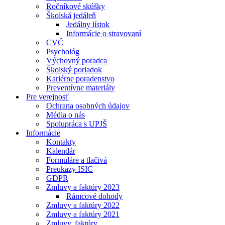
Ročníkové skúšky
Školská jedáleň
Jedálny lístok
Informácie o stravovaní
CVČ
Psychológ
Výchovný poradca
Školský poriadok
Kariérne poradenstvo
Preventívne materiály
Pre verejnosť
Ochrana osobných údajov
Média o nás
Spolupráca s UPJŠ
Informácie
Kontakty
Kalendár
Formuláre a tlačivá
Preukazy ISIC
GDPR
Zmluvy a faktúry 2023
Rámcové dohody
Zmluvy a faktúry 2022
Zmluvy a faktúry 2021
Zmluvy, faktúry