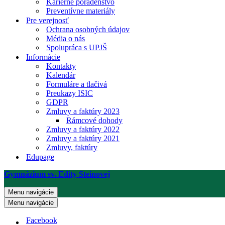
Kariérne poradenstvo
Preventívne materiály
Pre verejnosť
Ochrana osobných údajov
Média o nás
Spolupráca s UPJŠ
Informácie
Kontakty
Kalendár
Formuláre a tlačivá
Preukazy ISIC
GDPR
Zmluvy a faktúry 2023
Rámcové dohody
Zmluvy a faktúry 2022
Zmluvy a faktúry 2021
Zmluvy, faktúry
Edupage
Gymnázium sv. Edity Steinovej
Menu navigácie
Menu navigácie
Facebook