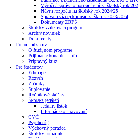
Výročná správa o hospodárení za školský rok 20
Návrh rozpočtu na školský rok 2024/25
Správa revíznej komisie za šk.rok 2023/2024
Dokumenty ZRPŠ
Školský vzdelávací program
Archív noviniek
Dokumenty
Pre uchádzačov
O študijnom programe
Prijímacie konanie – info
Prípravný kurz
Pre študentov
Edupage
Rozvrh
Známky
Suplovanie
Ročníkové skúšky
Školská jedáleň
Jedálny lístok
Informácie o stravovaní
CVČ
Psychológ
Výchovný poradca
Školský poriadok