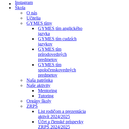
Instagram
Škola
O nás
Učitelia
GYMES tímy
GYMES tím anglického
jazyka
GYMES tím cudzích
jazykov
GYMES tím
prírodovedných
predmetov
GYMES tím
spoločenskovedných
predmetov
Naša patrónka
Naše aktivity
Mentoring
Tutoring
Orgány školy
ZRPŠ
List rodičom a prezentácia
aktivít 2024/2025
Účet a členské príspevky
ZRPŠ 2024/2025