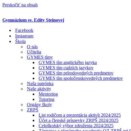
Preskočiť na obsah
Gymnázium sv. Edity Steinovej
Facebook
Instagram
Škola
O nás
Učitelia
GYMES tímy
GYMES tím anglického jazyka
GYMES tím cudzích jazykov
GYMES tím prírodovedných predmetov
GYMES tím spoločenskovedných predmetov
Naša patrónka
Naše aktivity
Mentoring
Tutoring
Orgány školy
ZRPŠ
List rodičom a prezentácia aktivít 2024/2025
Účet a členské príspevky ZRPŠ 2024/2025
Celoškolský výbor združenia 2024/2025
Zápisnica z plenárneho zasadnutia OZ ZRPŠ pr