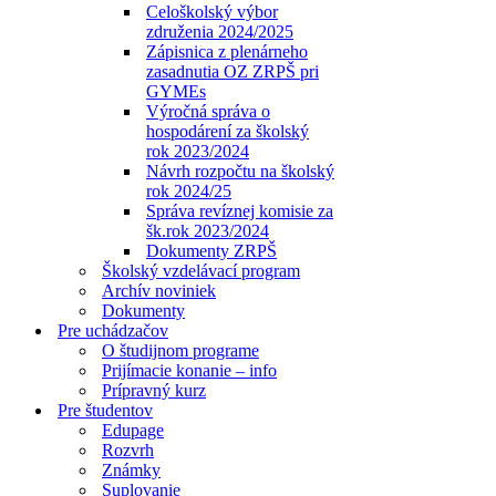
Celoškolský výbor
združenia 2024/2025
Zápisnica z plenárneho
zasadnutia OZ ZRPŠ pri
GYMEs
Výročná správa o
hospodárení za školský
rok 2023/2024
Návrh rozpočtu na školský
rok 2024/25
Správa revíznej komisie za
šk.rok 2023/2024
Dokumenty ZRPŠ
Školský vzdelávací program
Archív noviniek
Dokumenty
Pre uchádzačov
O študijnom programe
Prijímacie konanie – info
Prípravný kurz
Pre študentov
Edupage
Rozvrh
Známky
Suplovanie