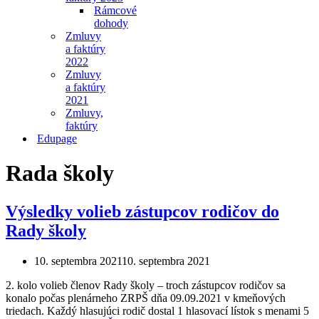
Rámcové
dohody
Zmluvy
a faktúry
2022
Zmluvy
a faktúry
2021
Zmluvy,
faktúry
Edupage
Rada školy
Výsledky volieb zástupcov rodičov do
Rady školy
10. septembra 2021
10. septembra 2021
2. kolo volieb členov Rady školy – troch zástupcov rodičov sa
konalo počas plenárneho ZRPŠ dňa 09.09.2021 v kmeňových
triedach. Každý hlasujúci rodič dostal 1 hlasovací lístok s menami 5