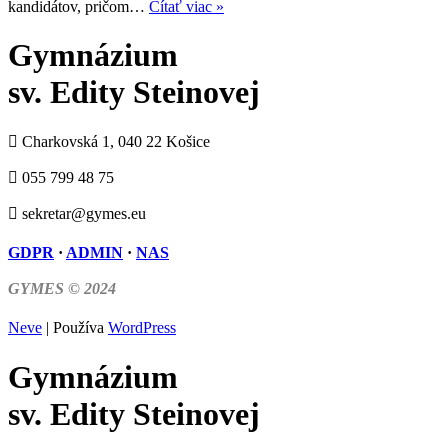
Výsledky
kandidátov, pričom…
Čítať viac »
volieb
zástupcov
Gymnázium
rodičov
do
sv. Edity Steinovej
Rady
školy
Charkovská 1, 040 22 Košice
055 799 48 75
sekretar@gymes.eu
GDPR
·
ADMIN
·
NAS
GYMES © 2024
Neve
| Používa
WordPress
Gymnázium
sv. Edity Steinovej