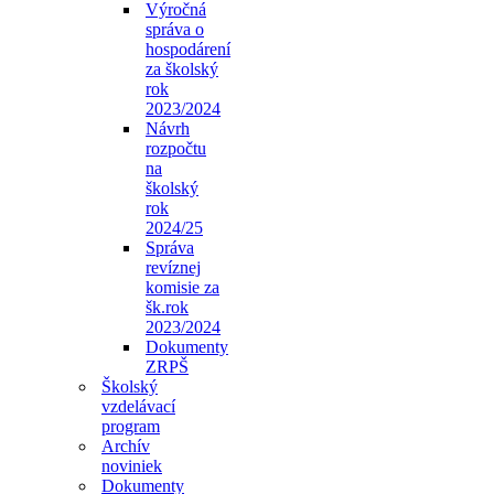
Výročná
správa o
hospodárení
za školský
rok
2023/2024
Návrh
rozpočtu
na
školský
rok
2024/25
Správa
revíznej
komisie za
šk.rok
2023/2024
Dokumenty
ZRPŠ
Školský
vzdelávací
program
Archív
noviniek
Dokumenty