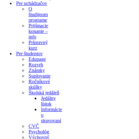
Pre uchádzačov
O
študijnom
programe
Prijímacie
konanie –
info
Prípravný
kurz
Pre študentov
Edupage
Rozvrh
Známky
Suplovanie
Ročníkové
skúšky
Školská jedáleň
Jedálny
lístok
Informácie
o
stravovaní
CVČ
Psychológ
Výchovný