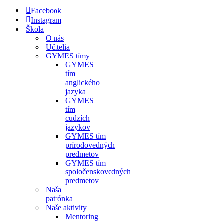
navigácie
Facebook
Instagram
Škola
O nás
Učitelia
GYMES tímy
GYMES
tím
anglického
jazyka
GYMES
tím
cudzích
jazykov
GYMES tím
prírodovedných
predmetov
GYMES tím
spoločenskovedných
predmetov
Naša
patrónka
Naše aktivity
Mentoring