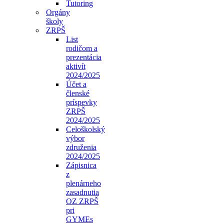
Tutoring
Orgány
školy
ZRPŠ
List
rodičom a
prezentácia
aktivít
2024/2025
Účet a
členské
príspevky
ZRPŠ
2024/2025
Celoškolský
výbor
združenia
2024/2025
Zápisnica
z
plenárneho
zasadnutia
OZ ZRPŠ
pri
GYMEs