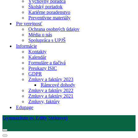
Výchovný poradca
Školský poriadok
Kariérne poradenstvo
Preventívne materiály
Pre verejnosť
Ochrana osobných údajov
Média o nás
Spolupráca s UPJŠ
Informácie
Kontakty
Kalendár
Formuláre a tlačivá
Preukazy ISIC
GDPR
Zmluvy a faktúry 2023
Rámcové dohody
Zmluvy a faktúry 2022
Zmluvy a faktúry 2021
Zmluvy, faktúry
Edupage
Gymnázium sv. Edity Steinovej
Menu
navigácie
Menu