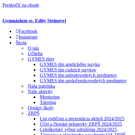
Preskočiť na obsah
Gymnázium sv. Edity Steinovej
Facebook
Instagram
Škola
O nás
Učitelia
GYMES tímy
GYMES tím anglického jazyka
GYMES tím cudzích jazykov
GYMES tím prírodovedných predmetov
GYMES tím spoločenskovedných predmetov
Naša patrónka
Naše aktivity
Mentoring
Tutoring
Orgány školy
ZRPŠ
List rodičom a prezentácia aktivít 2024/2025
Účet a členské príspevky ZRPŠ 2024/2025
Celoškolský výbor združenia 2024/2025
Zápisnica z plenárneho zasadnutia OZ ZRPŠ