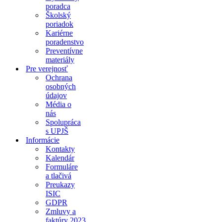
poradca
Školský
poriadok
Kariérne
poradenstvo
Preventívne
materiály
Pre verejnosť
Ochrana
osobných
údajov
Média o
nás
Spolupráca
s UPJŠ
Informácie
Kontakty
Kalendár
Formuláre
a tlačivá
Preukazy
ISIC
GDPR
Zmluvy a
faktúry 2023