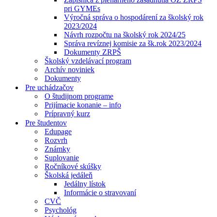
pri GYMEs
Výročná správa o hospodárení za školský rok
2023/2024
Návrh rozpočtu na školský rok 2024/25
Správa revíznej komisie za šk.rok 2023/2024
Dokumenty ZRPŠ
Školský vzdelávací program
Archív noviniek
Dokumenty
Pre uchádzačov
O študijnom programe
Prijímacie konanie – info
Prípravný kurz
Pre študentov
Edupage
Rozvrh
Známky
Suplovanie
Ročníkové skúšky
Školská jedáleň
Jedálny lístok
Informácie o stravovaní
CVČ
Psychológ